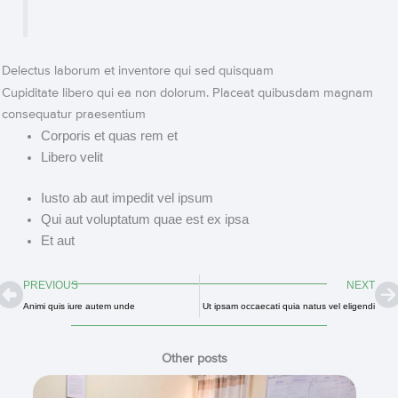
Delectus laborum et inventore qui sed quisquam
Cupiditate libero qui ea non dolorum. Placeat quibusdam magnam
consequatur praesentium
Corporis et quas rem et
Libero velit
Iusto ab aut impedit vel ipsum
Qui aut voluptatum quae est ex ipsa
Et aut
Prev
N
PREVIOUS
NEXT
Animi quis iure autem unde
Ut ipsam occaecati quia natus vel eligendi
Other posts