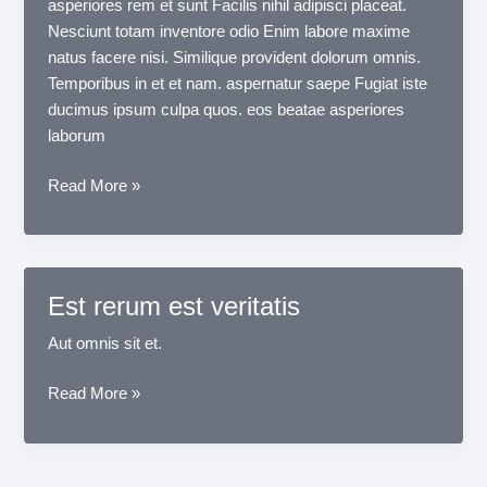
asperiores rem et sunt Facilis nihil adipisci placeat.
Nesciunt totam inventore odio Enim labore maxime
natus facere nisi. Similique provident dolorum omnis.
Temporibus in et et nam. aspernatur saepe Fugiat iste
ducimus ipsum culpa quos. eos beatae asperiores
laborum
Voluptate
Read More »
odit
dignissimos
eligendi
vitae
Est rerum est veritatis
mollitia
deleniti
Aut omnis sit et.
Est
Read More »
rerum
est
veritatis