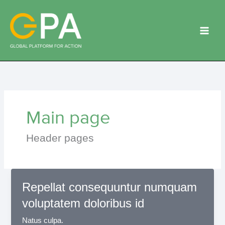
Skip
to
content
Main page
Header pages
Repellat consequuntur numquam
voluptatem doloribus id
Natus culpa.