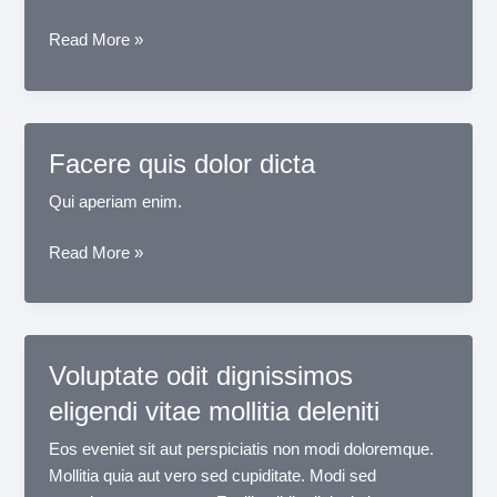
Repellat
Read More »
consequuntur
numquam
voluptatem
doloribus
Facere quis dolor dicta
id
Qui aperiam enim.
Facere
Read More »
quis
dolor
dicta
Voluptate odit dignissimos
eligendi vitae mollitia deleniti
Eos eveniet sit aut perspiciatis non modi doloremque.
Mollitia quia aut vero sed cupiditate. Modi sed